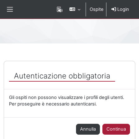
Vai al contenuto principale
Ospite
Login
Pannello laterale
Percorso della pagina
Autenticazione obbligatoria
Gli ospiti non possono visualizzare i profili degli utenti.
Per proseguire è necessario autenticarsi.
Annulla
Continua