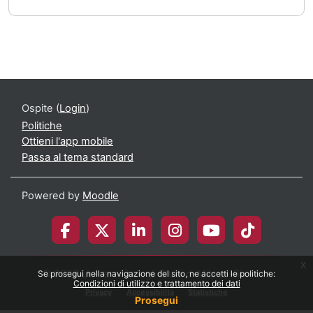
Ospite (
Login
)
Politiche
Ottieni l'app mobile
Passa al tema standard
Powered by
Moodle
x
© 2026 Università degli Studi di Milano-Bicocca
Se prosegui nella navigazione del sito, ne accetti le politiche:
Condizioni di utilizzo e trattamento dei dati
Privacy
Accessibilità
Statistiche
Prosegui