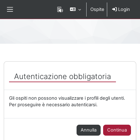
Vai al contenuto principale
Ospite
Login
Pannello laterale
Percorso della pagina
Autenticazione obbligatoria
Gli ospiti non possono visualizzare i profili degli utenti.
Per proseguire è necessario autenticarsi.
Annulla
Continua