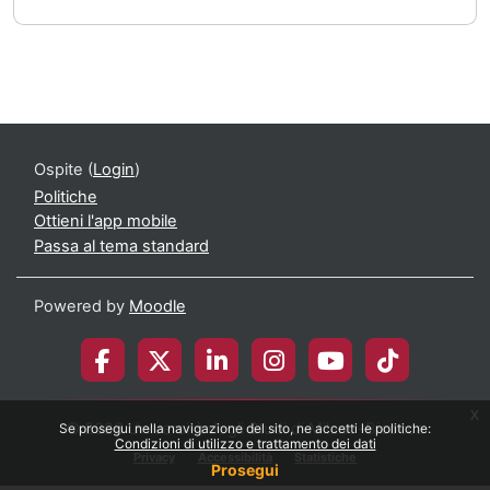
Ospite (
Login
)
Politiche
Ottieni l'app mobile
Passa al tema standard
Powered by
Moodle
x
© 2026 Università degli Studi di Milano-Bicocca
Se prosegui nella navigazione del sito, ne accetti le politiche:
Condizioni di utilizzo e trattamento dei dati
Privacy
Accessibilità
Statistiche
Prosegui