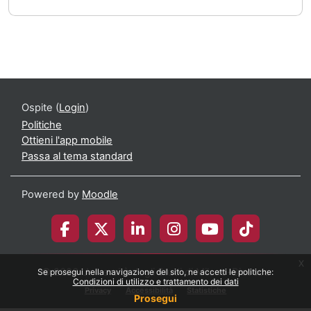
Ospite (
Login
)
Politiche
Ottieni l'app mobile
Passa al tema standard
Powered by
Moodle
x
© 2026 Università degli Studi di Milano-Bicocca
Se prosegui nella navigazione del sito, ne accetti le politiche:
Condizioni di utilizzo e trattamento dei dati
Privacy
Accessibilità
Statistiche
Prosegui