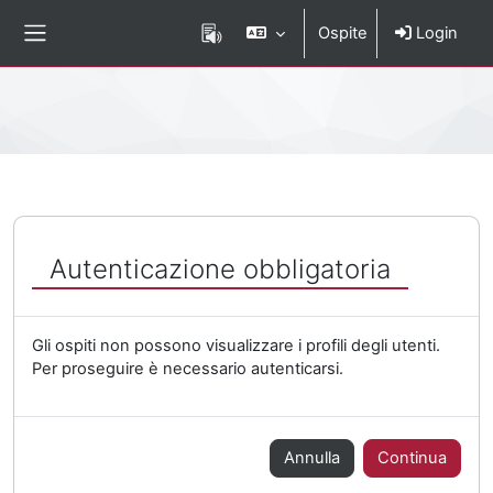
Vai al contenuto principale
Ospite
Login
Pannello laterale
Percorso della pagina
Autenticazione obbligatoria
Gli ospiti non possono visualizzare i profili degli utenti.
Per proseguire è necessario autenticarsi.
Annulla
Continua