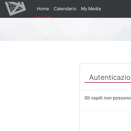
Vai al contenuto principale
Home
Calendario
My Media
Percorso della pagina
Autenticazio
Gli ospiti non possono 