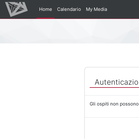
Vai al contenuto principale
Home
Calendario
My Media
Percorso della pagina
Autenticazio
Gli ospiti non possono 