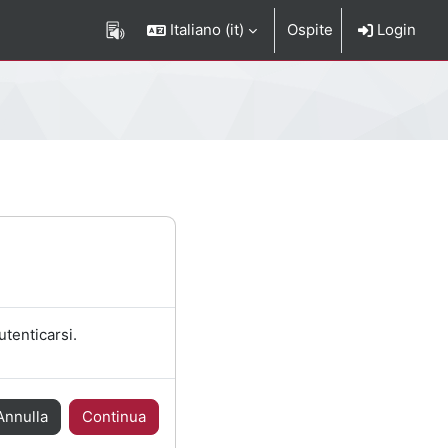
Italiano ‎(it)‎
Ospite
Login
utenticarsi.
Annulla
Continua