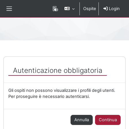
Vai al contenuto principale
Ospite
Login
Pannello laterale
Percorso della pagina
Autenticazione obbligatoria
Gli ospiti non possono visualizzare i profili degli utenti.
Per proseguire è necessario autenticarsi.
Annulla
Continua