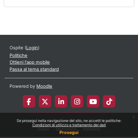
Ospite (
Login
)
Politiche
Ottieni l'app mobile
Passa al tema standard
Powered by
Moodle
x
© 2026 Università degli Studi di Milano-Bicocca
Se prosegui nella navigazione del sito, ne accetti le politiche:
Condizioni di utilizzo e trattamento dei dati
Privacy
Accessibilità
Statistiche
Prosegui