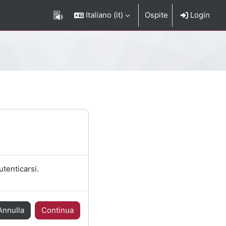
Italiano ‎(it)‎
Ospite
Login
utenticarsi.
Annulla
Continua