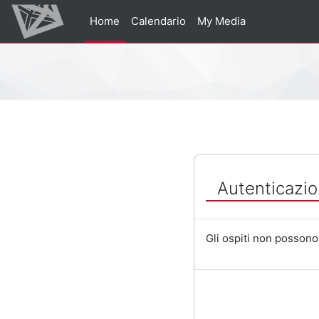
Vai al contenuto principale
Home
Calendario
My Media
Percorso della pagina
Autenticazio
Gli ospiti non possono 