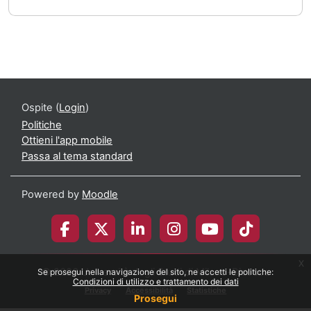
Ospite (
Login
)
Politiche
Ottieni l'app mobile
Passa al tema standard
Powered by
Moodle
x
© 2026 Università degli Studi di Milano-Bicocca
Se prosegui nella navigazione del sito, ne accetti le politiche:
Condizioni di utilizzo e trattamento dei dati
Privacy
Accessibilità
Statistiche
Prosegui