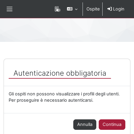
Vai al contenuto principale
Ospite
Login
Pannello laterale
Percorso della pagina
Autenticazione obbligatoria
Gli ospiti non possono visualizzare i profili degli utenti.
Per proseguire è necessario autenticarsi.
Annulla
Continua