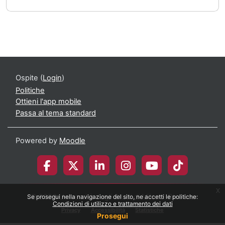
Ospite (
Login
)
Politiche
Ottieni l'app mobile
Passa al tema standard
Powered by
Moodle
x
© 2026 Università degli Studi di Milano-Bicocca
Se prosegui nella navigazione del sito, ne accetti le politiche:
Condizioni di utilizzo e trattamento dei dati
Privacy
Accessibilità
Statistiche
Prosegui