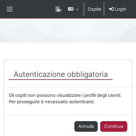
Vai al contenuto principale
Ospite
Login
Pannello laterale
Percorso della pagina
Autenticazione obbligatoria
Gli ospiti non possono visualizzare i profili degli utenti.
Per proseguire è necessario autenticarsi.
Annulla
Continua