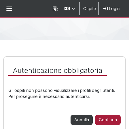
Vai al contenuto principale
Ospite
Login
Pannello laterale
Percorso della pagina
Autenticazione obbligatoria
Gli ospiti non possono visualizzare i profili degli utenti.
Per proseguire è necessario autenticarsi.
Annulla
Continua