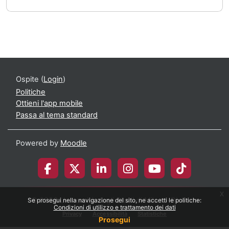
Ospite (
Login
)
Politiche
Ottieni l'app mobile
Passa al tema standard
Powered by
Moodle
x
© 2026 Università degli Studi di Milano-Bicocca
Se prosegui nella navigazione del sito, ne accetti le politiche:
Condizioni di utilizzo e trattamento dei dati
Privacy
Accessibilità
Statistiche
Prosegui