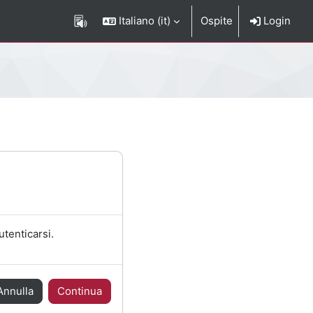
Italiano ‎(it)‎
Ospite
Login
utenticarsi.
Annulla
Continua