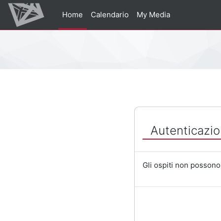
Vai al contenuto principale
Home
Calendario
My Media
Percorso della pagina
Autenticazio
Gli ospiti non possono 