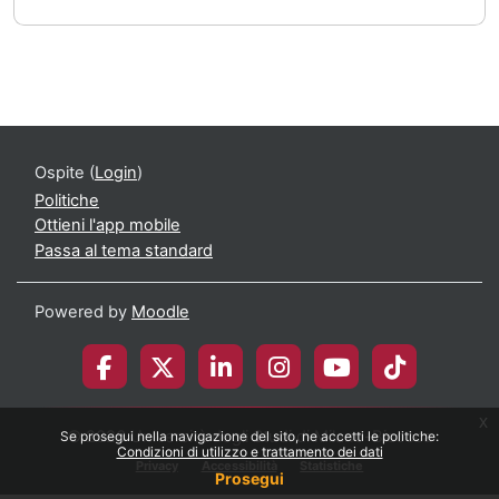
Ospite (
Login
)
Politiche
Ottieni l'app mobile
Passa al tema standard
Powered by
Moodle
x
© 2026 Università degli Studi di Milano-Bicocca
Se prosegui nella navigazione del sito, ne accetti le politiche:
Condizioni di utilizzo e trattamento dei dati
Privacy
Accessibilità
Statistiche
Prosegui