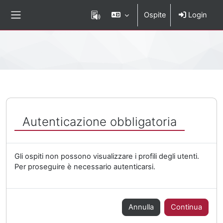
Vai al contenuto principale
Ospite
Login
Pannello laterale
Percorso della pagina
Autenticazione obbligatoria
Gli ospiti non possono visualizzare i profili degli utenti.
Per proseguire è necessario autenticarsi.
Annulla
Continua