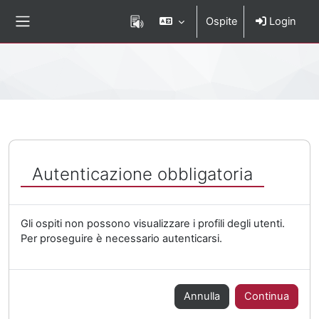
Vai al contenuto principale
Ospite
Login
Pannello laterale
Percorso della pagina
Autenticazione obbligatoria
Gli ospiti non possono visualizzare i profili degli utenti.
Per proseguire è necessario autenticarsi.
Annulla
Continua