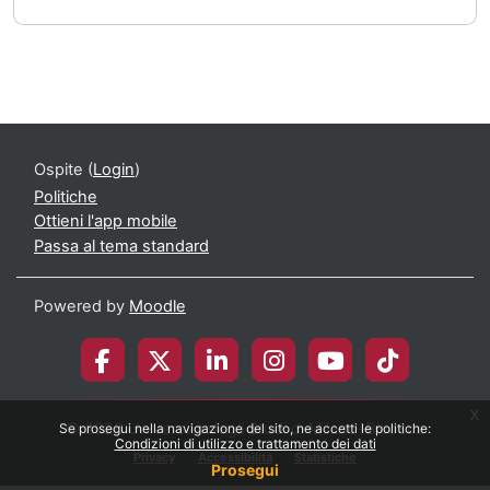
Ospite (
Login
)
Politiche
Ottieni l'app mobile
Passa al tema standard
Powered by
Moodle
x
© 2026 Università degli Studi di Milano-Bicocca
Se prosegui nella navigazione del sito, ne accetti le politiche:
Condizioni di utilizzo e trattamento dei dati
Privacy
Accessibilità
Statistiche
Prosegui