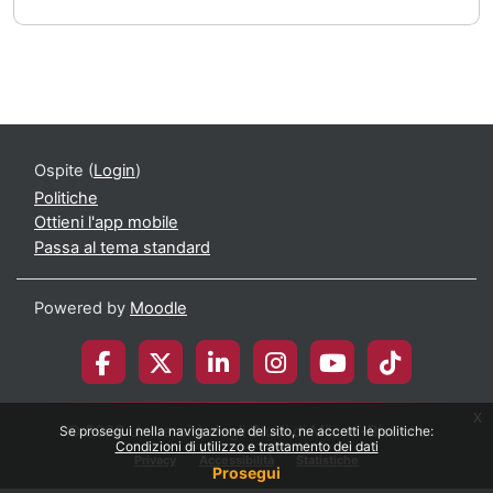
Ospite (
Login
)
Politiche
Ottieni l'app mobile
Passa al tema standard
Powered by
Moodle
x
© 2026 Università degli Studi di Milano-Bicocca
Se prosegui nella navigazione del sito, ne accetti le politiche:
Condizioni di utilizzo e trattamento dei dati
Privacy
Accessibilità
Statistiche
Prosegui