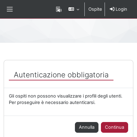
Vai al contenuto principale
Ospite
Login
Pannello laterale
Percorso della pagina
Autenticazione obbligatoria
Gli ospiti non possono visualizzare i profili degli utenti.
Per proseguire è necessario autenticarsi.
Annulla
Continua