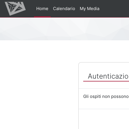
Vai al contenuto principale
Home
Calendario
My Media
Percorso della pagina
Autenticazio
Gli ospiti non possono 