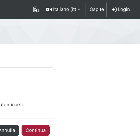
Italiano ‎(it)‎
Ospite
Login
utenticarsi.
Annulla
Continua