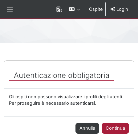
Vai al contenuto principale
Ospite
Login
Pannello laterale
Percorso della pagina
Autenticazione obbligatoria
Gli ospiti non possono visualizzare i profili degli utenti.
Per proseguire è necessario autenticarsi.
Annulla
Continua