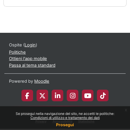
Ospite (
Login
)
Politiche
Ottieni l'app mobile
Passa al tema standard
Powered by
Moodle
x
© 2026 Università degli Studi di Milano-Bicocca
Se prosegui nella navigazione del sito, ne accetti le politiche:
Condizioni di utilizzo e trattamento dei dati
Privacy
Accessibilità
Statistiche
Prosegui