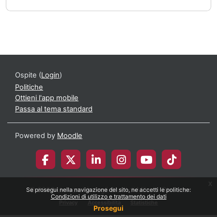
Ospite (
Login
)
Politiche
Ottieni l'app mobile
Passa al tema standard
Powered by
Moodle
x
© 2026 Università degli Studi di Milano-Bicocca
Se prosegui nella navigazione del sito, ne accetti le politiche:
Condizioni di utilizzo e trattamento dei dati
Privacy
Accessibilità
Statistiche
Prosegui