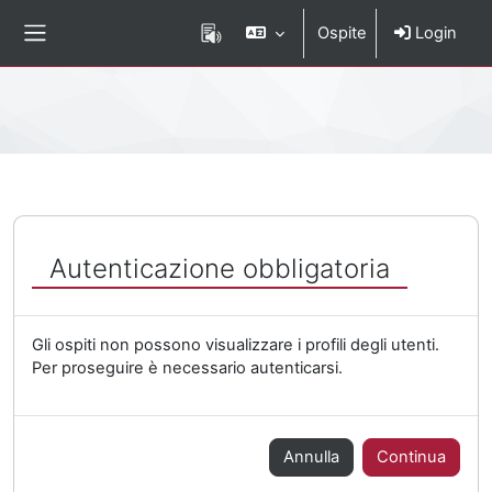
Vai al contenuto principale
Ospite
Login
Pannello laterale
Percorso della pagina
Autenticazione obbligatoria
Gli ospiti non possono visualizzare i profili degli utenti.
Per proseguire è necessario autenticarsi.
Annulla
Continua