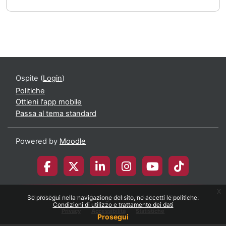
Ospite (
Login
)
Politiche
Ottieni l'app mobile
Passa al tema standard
Powered by
Moodle
x
© 2026 Università degli Studi di Milano-Bicocca
Se prosegui nella navigazione del sito, ne accetti le politiche:
Condizioni di utilizzo e trattamento dei dati
Privacy
Accessibilità
Statistiche
Prosegui