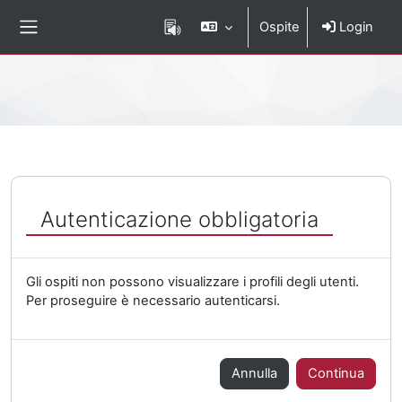
Vai al contenuto principale
Ospite
Login
Pannello laterale
Percorso della pagina
Autenticazione obbligatoria
Gli ospiti non possono visualizzare i profili degli utenti.
Per proseguire è necessario autenticarsi.
Annulla
Continua