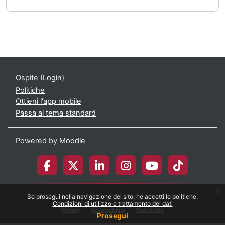
Ospite (
Login
)
Politiche
Ottieni l'app mobile
Passa al tema standard
Powered by
Moodle
x
© 2026 Università degli Studi di Milano-Bicocca
Se prosegui nella navigazione del sito, ne accetti le politiche:
Condizioni di utilizzo e trattamento dei dati
Privacy
Accessibilità
Statistiche
Prosegui