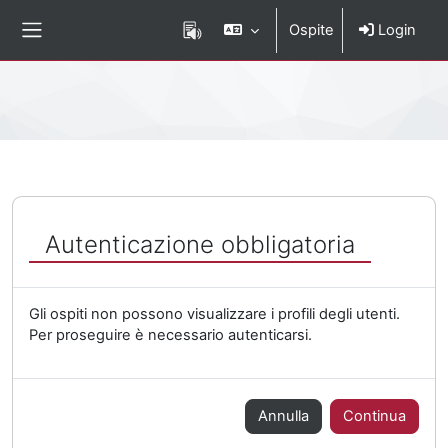
Vai al contenuto principale
Ospite
Login
Pannello laterale
Percorso della pagina
Autenticazione obbligatoria
Gli ospiti non possono visualizzare i profili degli utenti.
Per proseguire è necessario autenticarsi.
Annulla
Continua