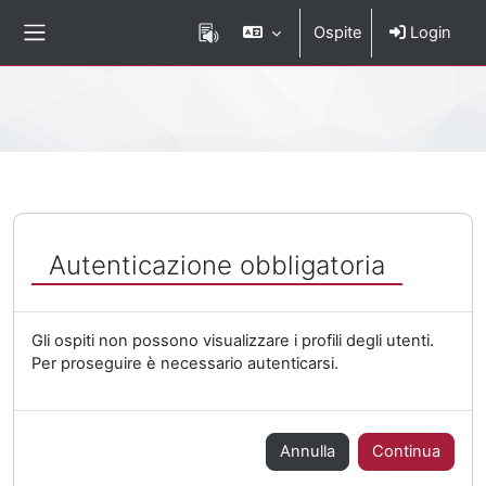
Vai al contenuto principale
Ospite
Login
Pannello laterale
Percorso della pagina
Autenticazione obbligatoria
Gli ospiti non possono visualizzare i profili degli utenti.
Per proseguire è necessario autenticarsi.
Annulla
Continua