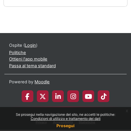
Ospite (
Login
)
Politiche
Ottieni l'app mobile
Passa al tema standard
Powered by
Moodle
x
© 2026 Università degli Studi di Milano-Bicocca
Se prosegui nella navigazione del sito, ne accetti le politiche:
Condizioni di utilizzo e trattamento dei dati
Privacy
Accessibilità
Statistiche
Prosegui