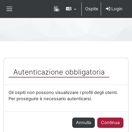
Vai al contenuto principale
Ospite
Login
Pannello laterale
Percorso della pagina
Autenticazione obbligatoria
Gli ospiti non possono visualizzare i profili degli utenti.
Per proseguire è necessario autenticarsi.
Annulla
Continua