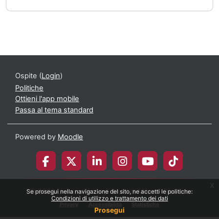
Ospite (
Login
)
Politiche
Ottieni l'app mobile
Passa al tema standard
Powered by
Moodle
x
© 2026 Università degli Studi di Milano-Bicocca
Se prosegui nella navigazione del sito, ne accetti le politiche:
Condizioni di utilizzo e trattamento dei dati
Privacy
Accessibilità
Statistiche
Prosegui