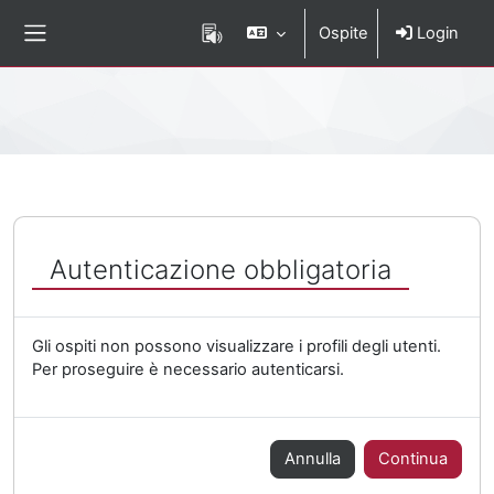
Vai al contenuto principale
Ospite
Login
Pannello laterale
Percorso della pagina
Autenticazione obbligatoria
Gli ospiti non possono visualizzare i profili degli utenti.
Per proseguire è necessario autenticarsi.
Annulla
Continua