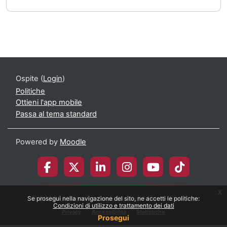
Ospite (
Login
)
Politiche
Ottieni l'app mobile
Passa al tema standard
Powered by
Moodle
x
© 2026 Università degli Studi di Milano-Bicocca
Se prosegui nella navigazione del sito, ne accetti le politiche:
Condizioni di utilizzo e trattamento dei dati
Privacy
Accessibilità
Statistiche
Prosegui