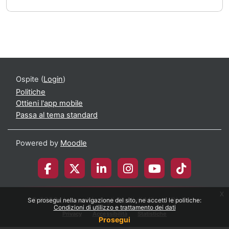
Ospite (
Login
)
Politiche
Ottieni l'app mobile
Passa al tema standard
Powered by
Moodle
x
© 2026 Università degli Studi di Milano-Bicocca
Se prosegui nella navigazione del sito, ne accetti le politiche:
Condizioni di utilizzo e trattamento dei dati
Privacy
Accessibilità
Statistiche
Prosegui