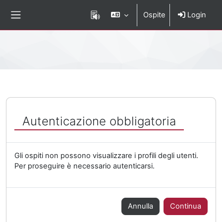
Vai al contenuto principale
Ospite
Login
Pannello laterale
Percorso della pagina
Autenticazione obbligatoria
Gli ospiti non possono visualizzare i profili degli utenti.
Per proseguire è necessario autenticarsi.
Annulla
Continua