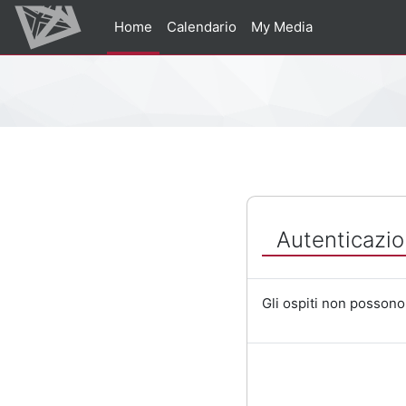
Vai al contenuto principale
Home
Calendario
My Media
Percorso della pagina
Autenticazio
Gli ospiti non possono 