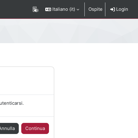
Italiano ‎(it)‎
Ospite
Login
utenticarsi.
Annulla
Continua