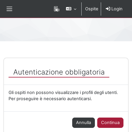
Vai al contenuto principale
Ospite
Login
Pannello laterale
Percorso della pagina
Autenticazione obbligatoria
Gli ospiti non possono visualizzare i profili degli utenti.
Per proseguire è necessario autenticarsi.
Annulla
Continua