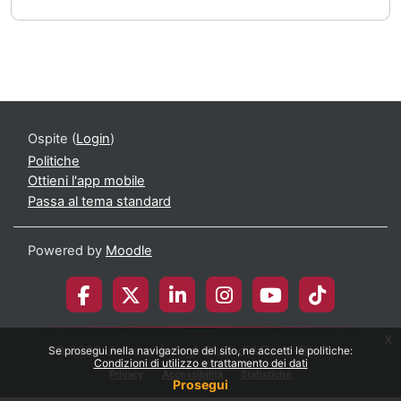
Ospite (
Login
)
Politiche
Ottieni l'app mobile
Passa al tema standard
Powered by
Moodle
x
© 2026 Università degli Studi di Milano-Bicocca
Se prosegui nella navigazione del sito, ne accetti le politiche:
Condizioni di utilizzo e trattamento dei dati
Privacy
Accessibilità
Statistiche
Prosegui