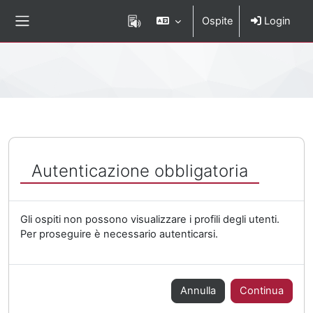
Vai al contenuto principale
Ospite
Login
Pannello laterale
Percorso della pagina
Autenticazione obbligatoria
Gli ospiti non possono visualizzare i profili degli utenti.
Per proseguire è necessario autenticarsi.
Annulla
Continua