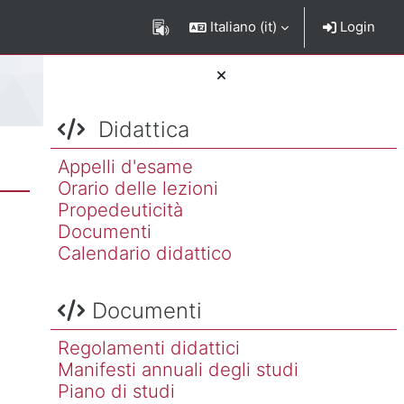
Italiano ‎(it)‎
Login
Salta Didattica
Blocchi
Didattica
Appelli d'esame
Orario delle lezioni
Propedeuticità
Documenti
Calendario didattico
Salta Documenti
Documenti
Regolamenti didattici
Manifesti annuali degli studi
Piano di studi