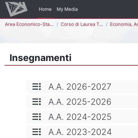
Vai al contenuto principale
Home
My Media
Percorso della pagina
Area Economico-Statistica
Corso di Laurea Triennale
Economia, Analisi dei Dati e Management [
Insegnamenti
NOME CATEGORIA
A.A. 2026-2027
NOME CATEGORIA
A.A. 2025-2026
NOME CATEGORIA
A.A. 2024-2025
NOME CATEGORIA
A.A. 2023-2024