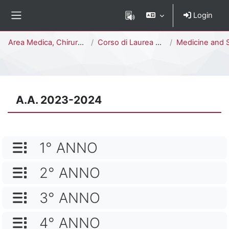
Vai al contenuto principale
Login
Pannello laterale
Percorso della pagina
Area Medica, Chirurgica e dei Servizi Clinici
Corso di Laurea Magistrale a Ciclo Unico (6 anni)
Medicine and Surgery [H4104D - H
A.A. 2023-2024
NOME CATEGORIA
1° ANNO
NOME CATEGORIA
2° ANNO
NOME CATEGORIA
3° ANNO
NOME CATEGORIA
4° ANNO