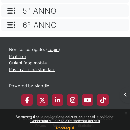
NOME CATEGORIA
5° ANNO
NOME CATEGORIA
6° ANNO
Non sei collegato. (
Login
)
Politiche
Ottieni l'app mobile
Passa al tema standard
Powered by
Moodle
Apr
x
Se prosegui nella navigazione del sito, ne accetti le politiche:
© 2026 Università degli Studi di Milano-Bicocca
Condizioni di utilizzo e trattamento dei dati
Privacy
Accessibilità
Statistiche
Prosegui