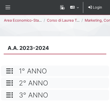
Vai al contenuto principale
Login
Pannello laterale
Percorso della pagina
Area Economico-Statistica
Corso di Laurea Triennale
Marketing, Comunicazione Aziendale e Mercati Globali [E1806M
A.A. 2023-2024
NOME CATEGORIA
1° ANNO
NOME CATEGORIA
2° ANNO
NOME CATEGORIA
3° ANNO