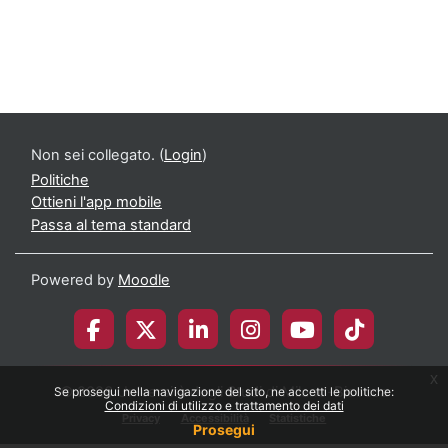
Non sei collegato. (
Login
)
Politiche
Ottieni l'app mobile
Passa al tema standard
Powered by
Moodle
x
© 2026 Università degli Studi di Milano-Bicocca
Se prosegui nella navigazione del sito, ne accetti le politiche:
Condizioni di utilizzo e trattamento dei dati
Privacy
Accessibilità
Statistiche
Prosegui