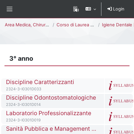
Vai al contenuto principale
Login
Pannello laterale
Percorso della pagina
Area Medica, Chirurgica e dei Servizi Clinici
Corso di Laurea Triennale
Igiene Dentale [I0301
3° anno
Titolo del corso
Discipline Caratterizzanti
SYLLABU
Codice identificativo del corso
2324-3-I0301D033
Titolo del corso
Discipline Odontostomatologiche
SYLLABU
Codice identificativo del corso
2324-3-I0301D014
Titolo del corso
Laboratorio Professionalizzante
SYLLABU
Codice identificativo del corso
2324-3-I0301D019
Titolo del corso
Sanità Pubblica e Management Sanitario
SYLLABU