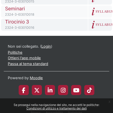
Codice identificativo del corso
2324-3-I0301D015
Titolo del corso
Seminari
SYLLABU
Codice identificativo del corso
2324-3-I0301D018
Titolo del corso
Tirocinio 3
SYLLABU
Codice identificativo del corso
2324-3-I0301D016
Non sei collegato. (
Login
)
Politiche
Ottieni l'app mobile
Passa al tema standard
Powered by
Moodle
x
Se prosegui nella navigazione del sito, ne accetti le politiche:
© 2026 Università degli Studi di Milano-Bicocca
Condizioni di utilizzo e trattamento dei dati
Privacy
Accessibilità
Statistiche