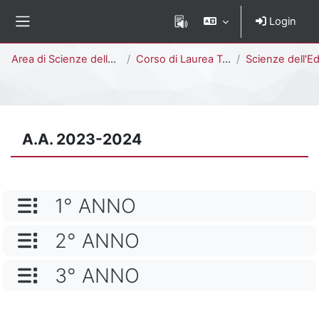
Vai al contenuto principale
Login
Pannello laterale
Percorso della pagina
Area di Scienze della Formazione
Corso di Laurea Triennale
Scienze dell'Educazione [E1902R - 
A.A. 2023-2024
NOME CATEGORIA
1° ANNO
NOME CATEGORIA
2° ANNO
NOME CATEGORIA
3° ANNO