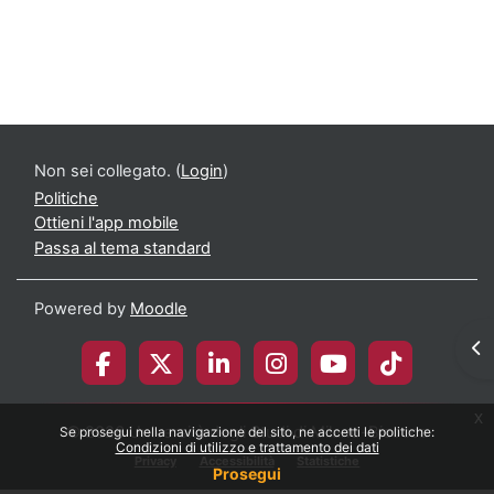
Non sei collegato. (
Login
)
Politiche
Ottieni l'app mobile
Passa al tema standard
Powered by
Moodle
Apr
x
© 2026 Università degli Studi di Milano-Bicocca
Se prosegui nella navigazione del sito, ne accetti le politiche:
Condizioni di utilizzo e trattamento dei dati
Privacy
Accessibilità
Statistiche
Prosegui