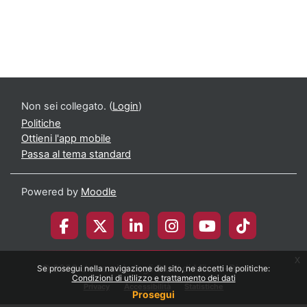
Non sei collegato. (
Login
)
Politiche
Ottieni l'app mobile
Passa al tema standard
Powered by
Moodle
x
© 2026 Università degli Studi di Milano-Bicocca
Se prosegui nella navigazione del sito, ne accetti le politiche:
Condizioni di utilizzo e trattamento dei dati
Privacy
Accessibilità
Statistiche
Prosegui