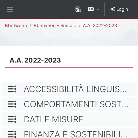
Vai al contenuto principale
Login
Pannello laterale
Percorso della pagina
Bbetween
Bbetween - Sustainability
A.A. 2022-2023
A.A. 2022-2023
NOME CATEGORIA
ACCESSIBILITÀ LINGUISTICA E INCLUSIONE
NOME CATEGORIA
COMPORTAMENTI SOSTENIBILI
NOME CATEGORIA
DATI E MISURE
NOME CATEGORIA
FINANZA E SOSTENIBILITÀ AZIENDALE