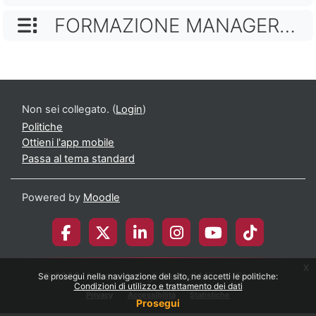
NOME CATEGORIA
FORMAZIONE MANAGERIALE E PROFESSIONALE
Non sei collegato. (
Login
)
Politiche
Ottieni l'app mobile
Passa al tema standard
Powered by
Moodle
x
© 2026 Università degli Studi di Milano-Bicocca
Se prosegui nella navigazione del sito, ne accetti le politiche:
Condizioni di utilizzo e trattamento dei dati
Privacy
Accessibilità
Statistiche
Prosegui