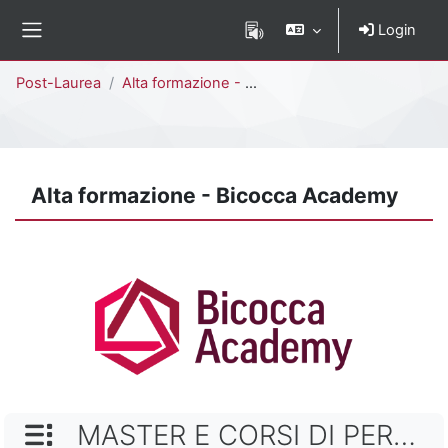
Vai al contenuto principale
Login
Pannello laterale
Percorso della pagina
Post-Laurea
Alta formazione - Bicocca Academy
Alta formazione - Bicocca Academy
NOME CATEGORIA
MASTER E CORSI DI PERFEZIONAMENTO