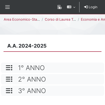
Vai al contenuto principale
Login
Pannello laterale
Percorso della pagina
Area Economico-Statistica
Corso di Laurea Triennale
Economia e Amministrazione delle Imprese [E1807M 
A.A. 2024-2025
NOME CATEGORIA
1° ANNO
NOME CATEGORIA
2° ANNO
NOME CATEGORIA
3° ANNO