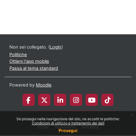
Non sei collegato. (
Login
)
Politiche
Ottieni l'app mobile
Passa al tema standard
Powered by
Moodle
x
© 2026 Università degli Studi di Milano-Bicocca
Se prosegui nella navigazione del sito, ne accetti le politiche:
Condizioni di utilizzo e trattamento dei dati
Privacy
Accessibilità
Statistiche
Prosegui