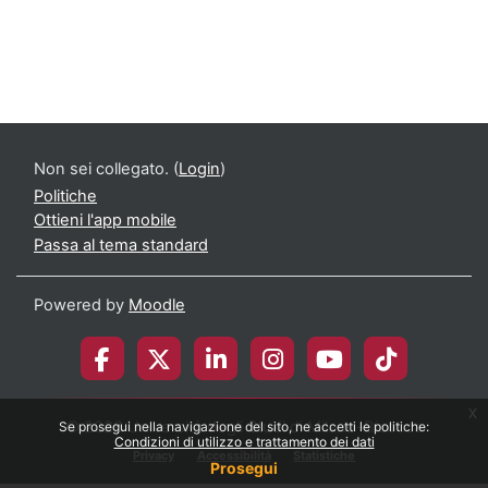
Non sei collegato. (
Login
)
Politiche
Ottieni l'app mobile
Passa al tema standard
Powered by
Moodle
x
© 2026 Università degli Studi di Milano-Bicocca
Se prosegui nella navigazione del sito, ne accetti le politiche:
Condizioni di utilizzo e trattamento dei dati
Privacy
Accessibilità
Statistiche
Prosegui