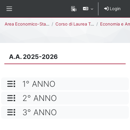
Vai al contenuto principale
Login
Pannello laterale
Percorso della pagina
Area Economico-Statistica
Corso di Laurea Triennale
Economia e Amministrazione delle Imprese [E1807M 
A.A. 2025-2026
NOME CATEGORIA
1° ANNO
NOME CATEGORIA
2° ANNO
NOME CATEGORIA
3° ANNO