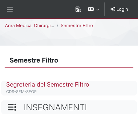
Vai al contenuto principale
Login
Pannello laterale
Percorso della pagina
Area Medica, Chirurgica e dei Servizi Clinici
Semestre Filtro
Semestre Filtro
Titolo del corso
Segreteria del Semestre Filtro
Codice identificativo del corso
CDS-SFM-SEGR
NOME CATEGORIA
INSEGNAMENTI