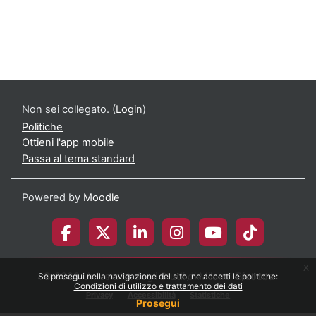
Non sei collegato. (
Login
)
Politiche
Ottieni l'app mobile
Passa al tema standard
Powered by
Moodle
x
© 2026 Università degli Studi di Milano-Bicocca
Se prosegui nella navigazione del sito, ne accetti le politiche:
Condizioni di utilizzo e trattamento dei dati
Privacy
Accessibilità
Statistiche
Prosegui