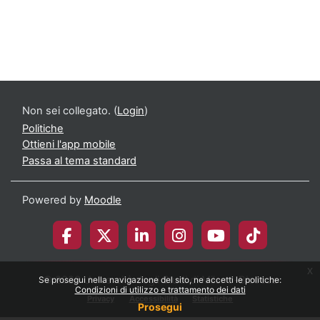
Non sei collegato. (
Login
)
Politiche
Ottieni l'app mobile
Passa al tema standard
Powered by
Moodle
x
© 2026 Università degli Studi di Milano-Bicocca
Se prosegui nella navigazione del sito, ne accetti le politiche:
Condizioni di utilizzo e trattamento dei dati
Privacy
Accessibilità
Statistiche
Prosegui