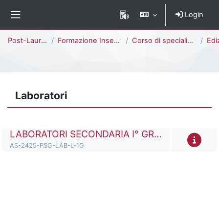
Vai al contenuto principale
Login
Pannello laterale
Percorso della pagina
Post-Laurea
Formazione Insegnanti
Corso di specializzazione per il sostegno agli alunni con disabilità
Edi
Laboratori
Titolo del corso
LABORATORI SECONDARIA I° GRADO
Codice identificativo del corso
AS-2425-PSG-LAB-L-1G