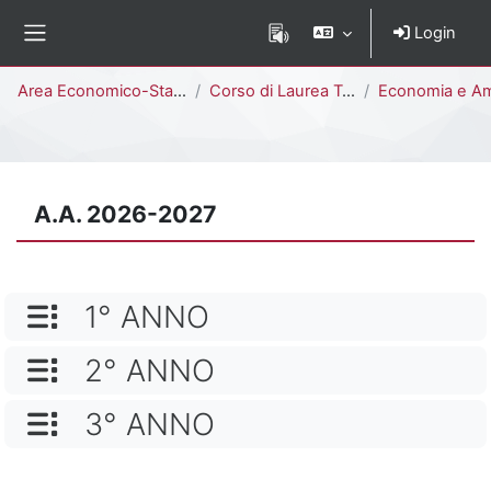
Vai al contenuto principale
Login
Pannello laterale
Percorso della pagina
Area Economico-Statistica
Corso di Laurea Triennale
Economia e Amministrazione delle Imprese [E1807M 
A.A. 2026-2027
NOME CATEGORIA
1° ANNO
NOME CATEGORIA
2° ANNO
NOME CATEGORIA
3° ANNO