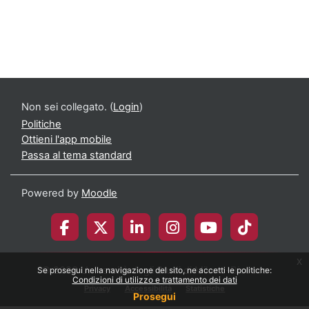
Non sei collegato. (
Login
)
Politiche
Ottieni l'app mobile
Passa al tema standard
Powered by
Moodle
x
© 2026 Università degli Studi di Milano-Bicocca
Se prosegui nella navigazione del sito, ne accetti le politiche:
Condizioni di utilizzo e trattamento dei dati
Privacy
Accessibilità
Statistiche
Prosegui