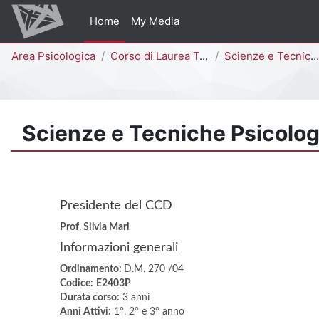
Vai al contenuto principale
Home
My Media
Percorso della pagina
Area Psicologica
Corso di Laurea Triennale
Scienze e Tecniche Psicologiche [E2403P - E2401P]
Scienze e Tecniche Psicolo
Presidente del CCD
Prof. Silvia Mari
Informazioni generali
Ordinamento:
D.M. 270 /04
Codice:
E2403P
Durata corso
:
3 anni
Anni Attivi
:
1°, 2° e 3° anno