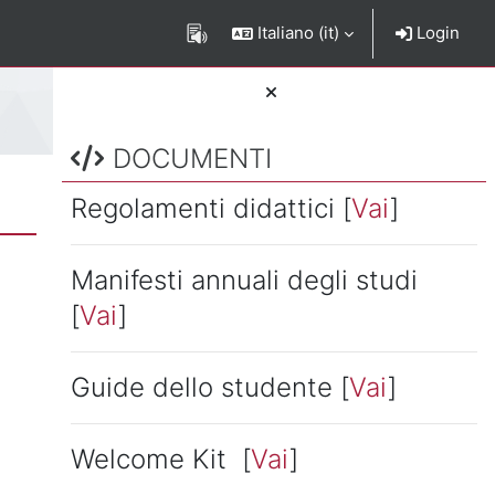
Italiano ‎(it)‎
Login
Salta DOCUMENTI
Blocchi
DOCUMENTI
Regolamenti didattici [
Vai
]
Manifesti annuali degli studi
[
Vai
]
Guide dello studente [
Vai
]
Welcome Kit [
Vai
]