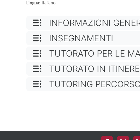
Lingua
:
Italiano
NOME CATEGORIA
INFORMAZIONI GENER
NOME CATEGORIA
INSEGNAMENTI
NOME CATEGORIA
TUTORATO PER LE M
NOME CATEGORIA
TUTORATO IN ITINERE
NOME CATEGORIA
TUTORING PERCORSO