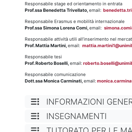
Responsabile stage ed orientamento in entrata
Prof.ssa Benedetta Trivellato,
email:
benedetta.tri
Responsabile Erasmus e mobilità internazionale
Prof.ssa Simona Lorena Comi,
email:
simona.comi
Responsabile attività utili all’inserimento nel merca
Prof. Mattia Martini,
email:
mattia.martini1@unimib
Responsabile tesi
Prof. Roberto Boselli,
email:
roberto.boselli@unimib
Responsabile comunicazione
Dott.ssa Monica Carminati,
email:
monica.carmina
NOME CATEGORIA
INFORMAZIONI GENER
NOME CATEGORIA
INSEGNAMENTI
NOME CATEGORIA
TUTORATO PER LE M