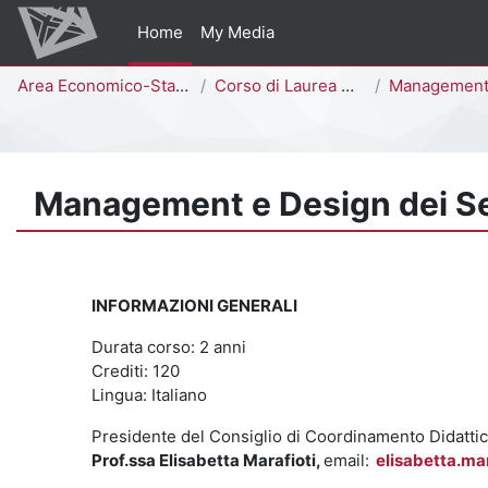
Vai al contenuto principale
Home
My Media
Percorso della pagina
Area Economico-Statistica
Corso di Laurea Magistrale
Management e Design dei Servizi [F630
Management e Design dei S
INFORMAZIONI GENERALI
Durata corso: 2 anni
Crediti: 120
Lingua: Italiano
Presidente del Consiglio di Coordinamento Didatti
Prof.ssa Elisabetta Marafioti,
email:
elisabetta.ma