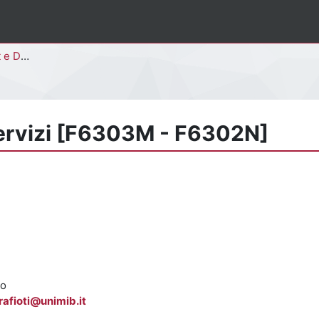
3M - F6302N]
ervizi [F6303M - F6302N]
co
rafioti@unimib.it