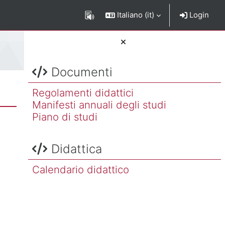
Italiano ‎(it)‎
Login
Salta Documenti
Blocchi
Documenti
Regolamenti didattici
Manifesti annuali degli studi
Piano di studi
Salta Didattica
Didattica
Calendario didattico