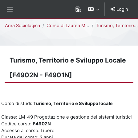
Vai al contenuto principale
Login
Pannello laterale
Percorso della pagina
Area Sociologica
Corso di Laurea Magistrale
Turismo, Territorio e Sviluppo Locale [F4902N - F4901N]
Turismo, Territorio e Sviluppo Locale
[F4902N - F4901N]
Corso di studi:
Turismo, Territorio e Sviluppo locale
Classe: LM-49 Progettazione e gestione dei sistemi turistici
Codice corso:
F4902N
Accesso al corso: Libero
Durata del corso: 2 anni