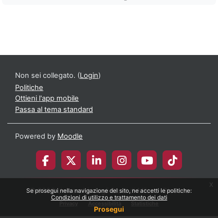
Non sei collegato. (
Login
)
Politiche
Ottieni l'app mobile
Passa al tema standard
Powered by
Moodle
x
© 2026 Università degli Studi di Milano-Bicocca
Se prosegui nella navigazione del sito, ne accetti le politiche:
Condizioni di utilizzo e trattamento dei dati
Privacy
Accessibilità
Statistiche
Prosegui