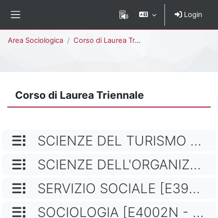
Vai al contenuto principale
Login
Pannello laterale
Percorso della pagina
Area Sociologica
Corso di Laurea Triennale
Corso di Laurea Triennale
NOME CATEGORIA
SCIENZE DEL TURISMO E COMUNITÀ LOCALE [E1503N - E1501N]
NOME CATEGORIA
SCIENZE DELL'ORGANIZZAZIONE [E1602N - E1601N]
NOME CATEGORIA
SERVIZIO SOCIALE [E3902N - E3901N]
NOME CATEGORIA
SOCIOLOGIA [E4002N - E4001N]