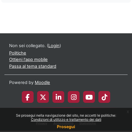
Non sei collegato. (
Login
)
Politiche
Ottieni l'app mobile
Passa al tema standard
Powered by
Moodle
x
© 2026 Università degli Studi di Milano-Bicocca
Se prosegui nella navigazione del sito, ne accetti le politiche:
Condizioni di utilizzo e trattamento dei dati
Privacy
Accessibilità
Statistiche
Prosegui