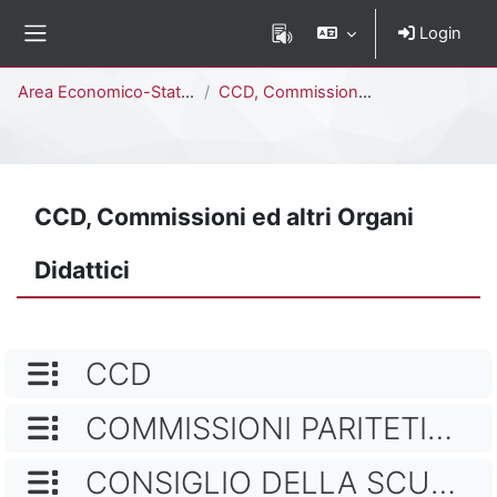
Vai al contenuto principale
Login
Pannello laterale
Percorso della pagina
Area Economico-Statistica
CCD, Commissioni ed altri Organi Didattici
CCD, Commissioni ed altri Organi
Didattici
NOME CATEGORIA
CCD
NOME CATEGORIA
COMMISSIONI PARITETICHE
NOME CATEGORIA
CONSIGLIO DELLA SCUOLA