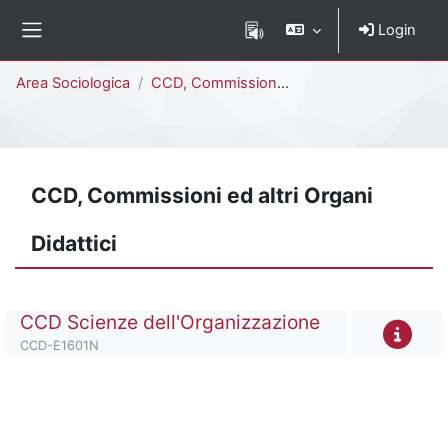
Vai al contenuto principale
Login
Pannello laterale
Percorso della pagina
Area Sociologica
CCD, Commissioni ed altri Organi Didattici
CCD, Commissioni ed altri Organi
Didattici
Titolo del corso
CCD Scienze dell'Organizzazione
Codice identificativo del corso
CCD-E1601N