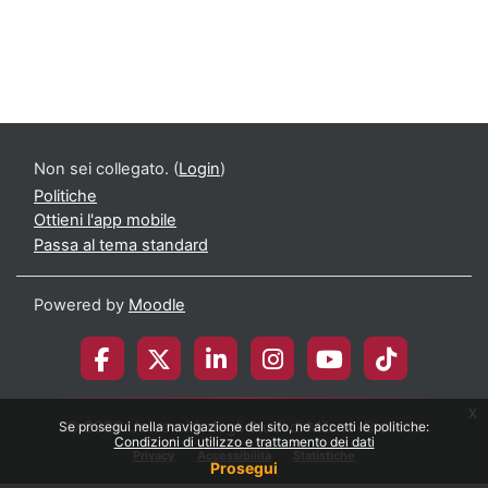
Non sei collegato. (
Login
)
Politiche
Ottieni l'app mobile
Passa al tema standard
Powered by
Moodle
x
© 2026 Università degli Studi di Milano-Bicocca
Se prosegui nella navigazione del sito, ne accetti le politiche:
Condizioni di utilizzo e trattamento dei dati
Privacy
Accessibilità
Statistiche
Prosegui