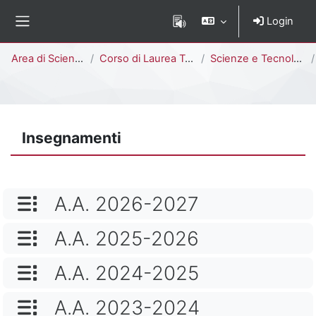
Vai al contenuto principale
Login
Pannello laterale
Percorso della pagina
Area di Scienze
Corso di Laurea Triennale
Scienze e Tecnologie Chimiche [E2703Q - E2702Q]
Insegnamenti
NOME CATEGORIA
A.A. 2026-2027
NOME CATEGORIA
A.A. 2025-2026
NOME CATEGORIA
A.A. 2024-2025
NOME CATEGORIA
A.A. 2023-2024