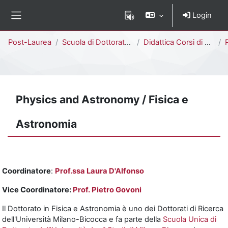
Vai al contenuto principale
Login
Pannello laterale
Percorso della pagina
Post-Laurea
Scuola di Dottorato di Ricerca
Didattica Corsi di Dottorato
Ph
Physics and Astronomy / Fisica e
Astronomia
Coordinatore
:
Prof.ssa Laura D'Alfonso
Vice Coordinatore:
Prof. Pietro Govoni
Il Dottorato in Fisica e Astronomia è uno dei Dottorati di Ricerca
dell'Università Milano-Bicocca e fa parte della
Scuola Unica di