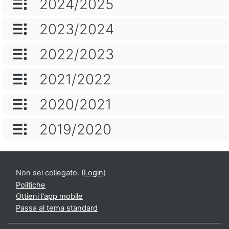
NOME CATEGORIA
2024/2025
NOME CATEGORIA
2023/2024
NOME CATEGORIA
2022/2023
NOME CATEGORIA
2021/2022
NOME CATEGORIA
2020/2021
NOME CATEGORIA
2019/2020
Non sei collegato. (
Login
)
Politiche
Ottieni l'app mobile
Passa al tema standard