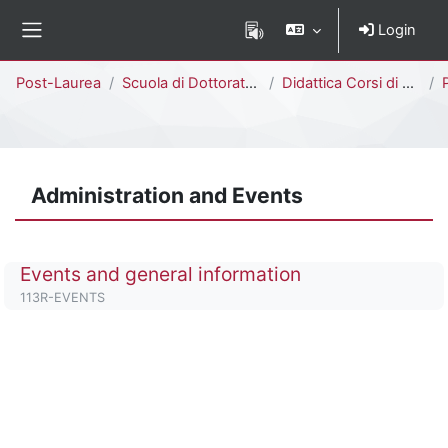
Vai al contenuto principale
Login
Pannello laterale
Percorso della pagina
Post-Laurea
Scuola di Dottorato di Ricerca
Didattica Corsi di Dottorato
Ph
Administration and Events
Titolo del corso
Events and general information
Codice identificativo del corso
113R-EVENTS