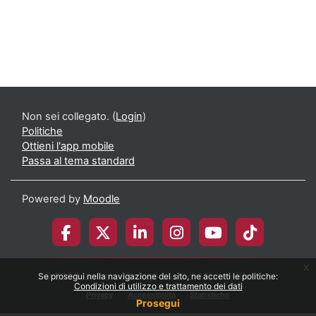
Non sei collegato. (
Login
)
Politiche
Ottieni l'app mobile
Passa al tema standard
Powered by
Moodle
x
© 2026 Università degli Studi di Milano-Bicocca
Se prosegui nella navigazione del sito, ne accetti le politiche:
Condizioni di utilizzo e trattamento dei dati
Privacy
Accessibilità
Statistiche
Prosegui