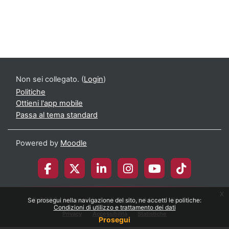
Non sei collegato. (
Login
)
Politiche
Ottieni l'app mobile
Passa al tema standard
Powered by
Moodle
x
© 2026 Università degli Studi di Milano-Bicocca
Se prosegui nella navigazione del sito, ne accetti le politiche:
Condizioni di utilizzo e trattamento dei dati
Privacy
Accessibilità
Statistiche
Prosegui