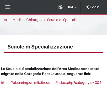
Vai al contenuto principale
Login
Pannello laterale
Percorso della pagina
Area Medica, Chirurgica e dei Servizi Clinici
Scuole di Specializzazione
Scuole di Specializzazione
Le Scuole di Specializzazione dell'Area Medica sono state
migrate nella Categoria Post Laurea al seguente link:
https://elearning.unimib.it/course/index.php?categoryid=304