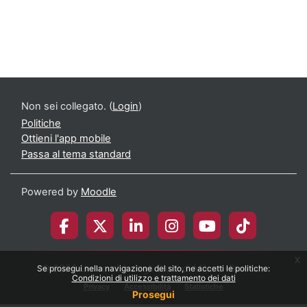
Non sei collegato. (
Login
)
Politiche
Ottieni l'app mobile
Passa al tema standard
Powered by
Moodle
x
© 2026 Università degli Studi di Milano-Bicocca
Se prosegui nella navigazione del sito, ne accetti le politiche:
Condizioni di utilizzo e trattamento dei dati
Privacy
Accessibilità
Statistiche
Prosegui